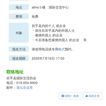
地点
aiina５楼 国际交流中心
费用
免费
岩手县内的个人 或企业
・居住在岩手县内的外国人士
对象
・雇佣外国人 的企业
・今后准备想雇佣外国人 的企业 等
报名方法
请使用电话或专用
格式
预约。
报名期限
2025年7月16日 17:00
联络地址
岩手县国际交流协会
电话：019-654-8900
邮件：
请点击这里
回到一览表
回到主页