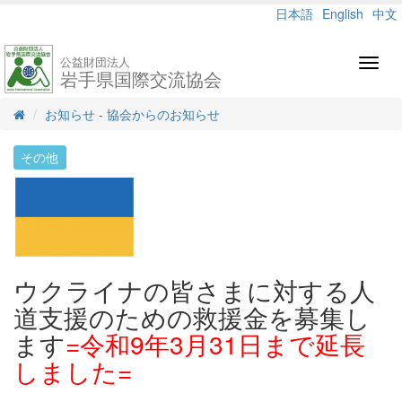
日本語
English
中文
公益財団法人
Toggl
岩手県国際交流協会
navig
お知らせ - 協会からのお知らせ
その他
ウクライナの皆さまに対する人
道支援のための救援金を募集し
ます
=令和9年3月31日まで延長
しました=