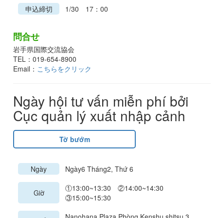
申込締切
1/30 17：00
問合せ
岩手県国際交流協会
TEL：019-654-8900
Email：
こちらをクリック
Ngày hội tư vấn miễn phí bởi
Cục quản lý xuất nhập cảnh
Tờ bướm
Ngày
Ngày6 Tháng2, Thứ 6
①13:00~13:30 ②14:00~14:30
Giờ
③15:00~15:30
Nanohana Plaza Phòng Kenshu shitsu 3 ,