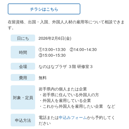
チラシはこちら
在留資格、出国・入国、外国人人材の雇用等について相談できま
す。
日にち
2026年2月6日(金)
①13:00~13:30 ②14:00~14:30
時間
③15:00~15:30
会場
なのはなプラザ ３階 研修室３
費用
無料
岩手県内の個人または企業
・岩手県に住んでいる外国人の方
対象・定員
・外国人を雇用している企業
・これから外国人を雇用したい企業 など
電話または
申込みフォーム
から予約してく
申込方法
ださい