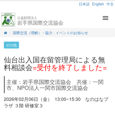
日本語
English
中文
公益財団法人
Toggl
岩手県国際交流協会
navig
国際交流（理解）・協力 - イベントのお知らせ
その他
仙台出入国在留管理局による無
料相談会
=受付を終了しました=
主催：岩手県国際交流協会 共催：一関
市、NPO法人一関市国際交流協会
2026年02月06日（金） 13:00~15:30 なのはなプ
ラザ ３階 研修室３