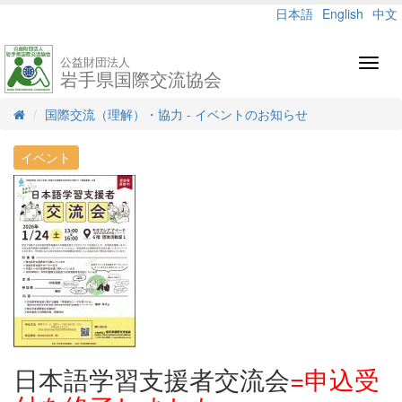
日本語
English
中文
公益財団法人
Toggl
岩手県国際交流協会
navig
国際交流（理解）・協力 - イベントのお知らせ
イベント
日本語学習支援者交流会
=申込受