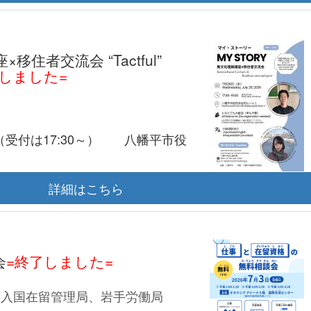
者交流会 “Tactful”
了しました=
00（受付は17:30～） 八幡平市役
詳細はこちら
会
=終了しました=
出入国在留管理局、岩手労働局