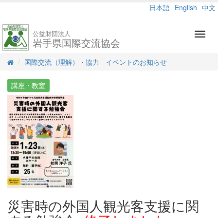
日本語
English
中文
公益財団法人
Toggl
岩手県国際交流協会
navig
国際交流（理解）・協力 - イベントのお知らせ
講座・教室
災害時の外国人観光客支援に関