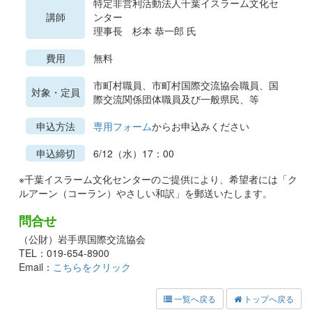
特定非営利活動法人千葉イスラーム文化セ
講師
ンター
理事長 杉本 恭一郎 氏
費用
無料
市町村職員、市町村国際交流協会職員、国
対象・定員
際交流関係団体職員及び一般県民、等
申込方法
専用フォーム
からお申込みください
申込締切
6/12（水）17：00
※千葉イスラーム文化センターのご提供により、希望者には「ク
ルアーン（コーラン）やさしい和訳」を郵送いたします。
問合せ
（公財）岩手県国際交流協会
TEL：019-654-8900
Email：
こちらをクリック
一覧へ戻る
トップへ戻る