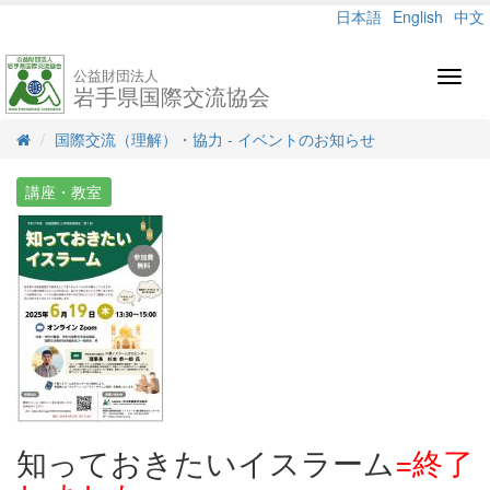
日本語
English
中文
公益財団法人
Toggl
岩手県国際交流協会
navig
国際交流（理解）・協力 - イベントのお知らせ
講座・教室
知っておきたいイスラーム
=終了