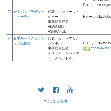
Eメール：cuisujin
22
岩手バングラデシュ
代表 ジャマール・
フォーラム
シャー
Eメール：iwatebd
事務局責任者
ALAM MD
ASHRAFUL
23
岩手県バングラデシ
代表 カーンエモデ
ュ交流協会
シャキル
Eメール：iwate.b
事務局責任者
https://iwate
イスラム ムハンマ
ド タンジドゥル
よくある質問