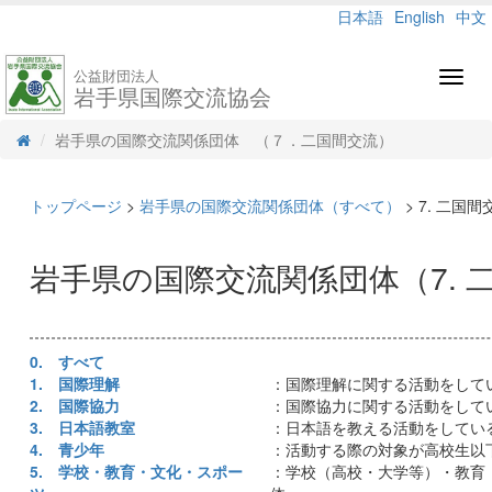
日本語
English
中文
公益財団法人
Toggl
岩手県国際交流協会
navig
岩手県の国際交流関係団体 （７．二国間交流）
トップページ
>
岩手県の国際交流関係団体（すべて）
> 7. 二国間
岩手県の国際交流関係団体（7. 
0. すべて
1. 国際理解
：国際理解に関する活動をして
2. 国際協力
：国際協力に関する活動をして
3. 日本語教室
：日本語を教える活動をしてい
4. 青少年
：活動する際の対象が高校生以
5. 学校・教育・文化・スポー
：学校（高校・大学等）・教育