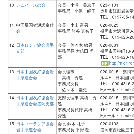
10
シュパースの会
会長 小澤 美恵子
023-1101
事務局 小沢 絹子
奥州市江刺岩谷堂字
TEL：0197-35-1
11
中国帰国者通訳奉仕
会長 小山 富男
020-0025
会
事務局 熊谷 真智子
盛岡市大沢川原3-2
TEL：019-626-2
12
日本ロシア協会岩手
会長 佐々木 敏男
020-0881
支部
事務局長 大信田 尚一
盛岡市天神町13-
郎
TEL：019-623-1
http://nichir
13
日本中国友好協会岩
会長理事
020-0015 
手県連合会
高橋 秀逸
ル４F 日本国民
事務局次長
TEL：090-4316-
佐々木 圭史
Eメール：
14
日本中国友好協会岩
支部長理事 高橋 秀
020-0015 
手県連合会盛岡支部
逸
ル４F 日本国民
事務局長代行 高橋
TEL：090-4316-
秀逸
Eメール：
15
日本ユーラシア協会
会長 鈴木 礼子
020-0103
岩手県連合会
事務局長 平野 稔
盛岡市西松園三丁