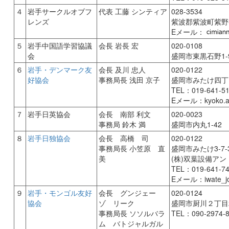
４
岩手サークルオブフ
代表 工藤 シンティア
028-3534
レンズ
紫波郡紫波町紫野
Eメール：
５
岩手中国語学習協議
会長 岩長 宏
020-0108
会
盛岡市東黒石野1-9
６
岩手・デンマーク友
会長 及川 忠人
020-0122
好協会
事務局長 浅田 京子
盛岡市みたけ四丁目
TEL：019-641-5
Eメール：kyoko.a
７
岩手日英協会
会長 南部 利文
020-0023
事務局 鈴木 満
盛岡市内丸1-42
８
岩手日独協会
会長 高橋 司
020-0122
事務局長 小笠原 直
盛岡市みたけ3-7-
美
(株)双葉設備ア
TEL：019-641-7
Eメール：iwate_j
９
岩手・モンゴル友好
会長 グンジェー
020-0124
協会
ゾ リーク
盛岡市厨川２丁目25
事務局長 ソソルバラ
TEL：090-2974-
ム バトジャルガル