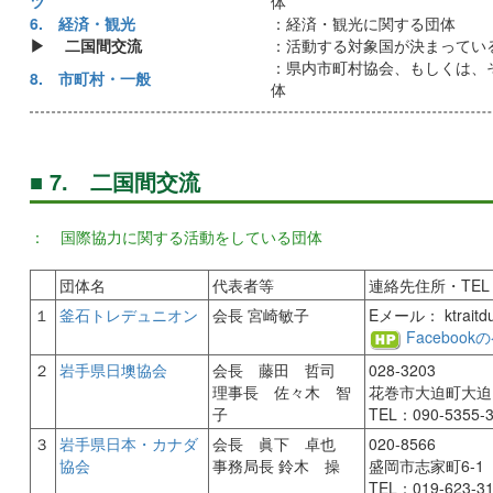
ツ
体
6. 経済・観光
：経済・観光に関する団体
▶ 二国間交流
：活動する対象国が決まってい
：県内市町村協会、もしくは、
8. 市町村・一般
体
■ 7. 二国間交流
： 国際協力に関する活動をしている団体
団体名
代表者等
連絡先住所・TEL
１
釜石トレデュニオン
会長 宮崎敏子
Eメール： ktraitdu
Faceboo
２
岩手県日墺協会
会長 藤田 哲司
028-3203
理事長 佐々木 智
花巻市大迫町大迫
子
TEL：090-5355-
３
岩手県日本・カナダ
会長 眞下 卓也
020-8566
協会
事務局長 鈴木 操
盛岡市志家町6-1
TEL：019-623-3