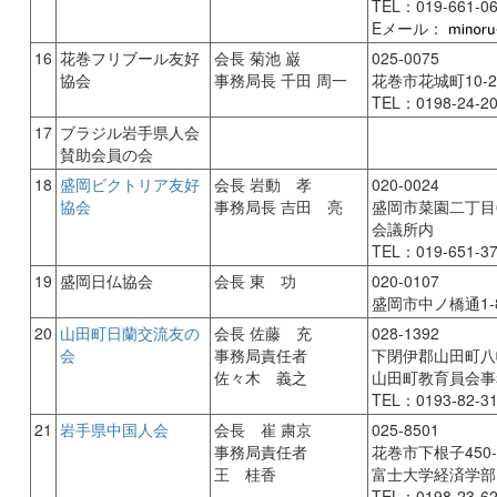
TEL：019-661-0
Eメール：
16
花巻フリブール友好
会長 菊池 巌
025-0075
協会
事務局長 千田 周一
花巻市花城町10-
TEL：0198-24-2
17
ブラジル岩手県人会
賛助会員の会
18
盛岡ビクトリア友好
会長 岩動 孝
020-0024
協会
事務局長 吉田 亮
盛岡市菜園二丁目6
会議所内
TEL：019-651-3
19
盛岡日仏協会
会長 東 功
020-0107
盛岡市中ノ橋通1-8
20
山田町日蘭交流友の
会長 佐藤 充
028-1392
会
事務局責任者
下閉伊郡山田町八幡
佐々木 義之
山田町教育員会事
TEL：0193-82-3
21
岩手県中国人会
会長 崔 粛京
025-8501
事務局責任者
花巻市下根子450-
王 桂香
富士大学経済学部
TEL：0198-23-6