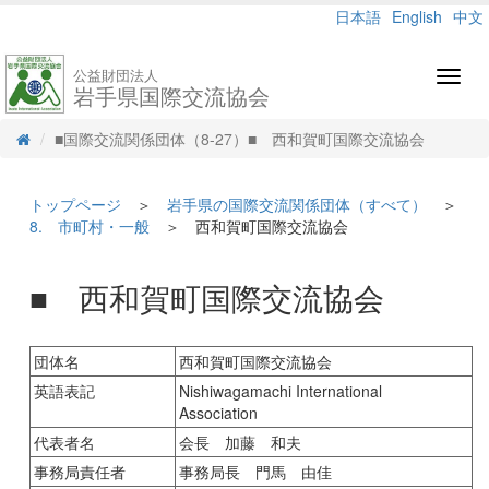
日本語
English
中文
公益財団法人
Toggl
岩手県国際交流協会
navig
■国際交流関係団体（8-27）■ 西和賀町国際交流協会
トップページ
＞
岩手県の国際交流関係団体（すべて）
＞
8. 市町村・一般
＞ 西和賀町国際交流協会
■ 西和賀町国際交流協会
団体名
西和賀町国際交流協会
英語表記
Nishiwagamachi International
Association
代表者名
会長 加藤 和夫
事務局責任者
事務局長 門馬 由佳