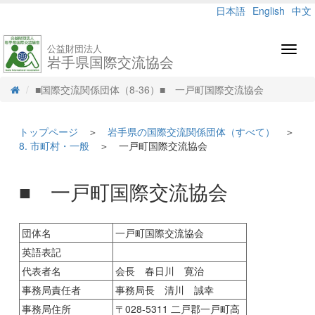
日本語
English
中文
公益財団法人
Toggl
岩手県国際交流協会
navig
■国際交流関係団体（8-36）■ 一戸町国際交流協会
トップページ
＞
岩手県の国際交流関係団体（すべて）
＞
8. 市町村・一般
＞ 一戸町国際交流協会
■ 一戸町国際交流協会
団体名
一戸町国際交流協会
英語表記
代表者名
会長 春日川 寛治
事務局責任者
事務局長 清川 誠幸
事務局住所
〒028-5311 二戸郡一戸町高