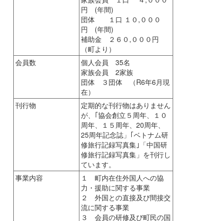
円 (年間)
団体 １口 １０,０００
円 (年間)
補助金 ２６０,０００円
（町より）
会員数
個人会員 35名
家族会員 2家族
団体 ３団体 （R6年6月現
在）
刊行物
定期的な刊行物はありません
が、｢協会創立５周年、１０
周年、１５周年、20周年、
25周年記念誌」｢ベトナム研
修旅行記録写真集｣「中国研
修旅行記録写真集」を刊行し
ています。
事業内容
１ 町内在住外国人への協
力・援助に関する事業
２ 外国との直接及び間接交
流に関する事業
３ 会員の研修及び町民の国