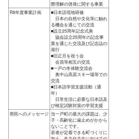
際理解の啓発に関する事業
R8年度事業計画
■日本語現地研修
日本の自然や文化等に触れ
る機会を通じての交流
■設立25周年記念式典
協会設立25周年の記念事
業を通じた交流及び記念誌の
発行
■旧正月を祝う会
会員等相互の交流
■一戸の冬体験交流会
奥中山高原スキー場等での
交流
■日本語学習支援活動（通
年）
日常生活に必要な日本語及
び検定試験対策の学習支援
県民へのメッセージ
当一戸町の最大の課題は、少
子・高齢化に歯止めがかから
ないことです。
若者が定着できる町づくりに
加え、多文化共生に向けての