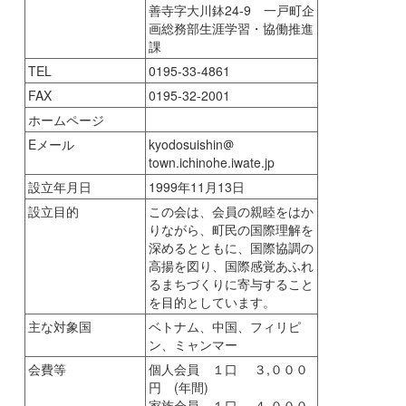
善寺字大川鉢24-9 一戸町企
画総務部生涯学習・協働推進
課
TEL
0195-33-4861
FAX
0195-32-2001
ホームページ
Eメール
kyodosuishin
town.ichinohe.iwate.jp
設立年月日
1999年11月13日
設立目的
この会は、会員の親睦をはか
りながら、町民の国際理解を
深めるとともに、国際協調の
高揚を図り、国際感覚あふれ
るまちづくりに寄与すること
を目的としています。
主な対象国
ベトナム、中国、フィリピ
ン、ミャンマー
会費等
個人会員 １口 ３,０００
円 (年間)
家族会員 １口 ４,０００