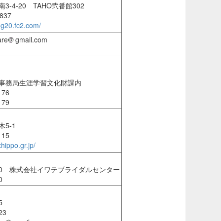
-4-20 TAHO弐番館302
837
log20.fc2.com/
re
gmail.com
事務局生涯学習文化財課内
176
179
5-1
115
hippo.gr.jp/
-10 株式会社イワテブライダルセンター
0
5
23