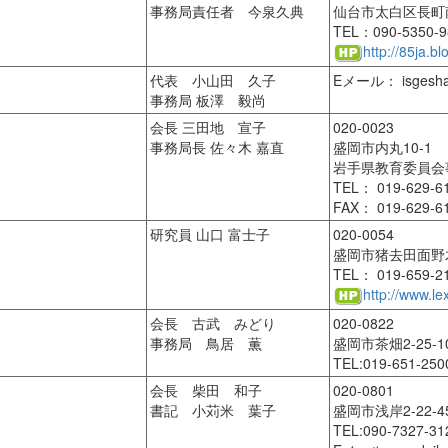
事務局責任者 今泉久典
仙台市太白区長町南3
TEL：090-5350-9
http://85ja.b
代表 小山田 久子
Eメール： isgesha
事務局 板澤 毅尚
会長 三田地 宣子
020-0023
事務局長 佐々木 嘉直
盛岡市内丸10-1
岩手県教育委員会
TEL： 019-629-6
FAX： 019-629-6
研究員 山口 富士子
020-0054
盛岡市猪去田面野木
TEL： 019-659-2
http://www.lex
会長 古武 みどり
020-0822
事務局 鳥居 薫
盛岡市茶畑2-25
TEL:019-651-250
会長 柴田 和子
020-0801
書記 小苅米 葉子
盛岡市浅岸2-22-4
TEL:090-7327-31