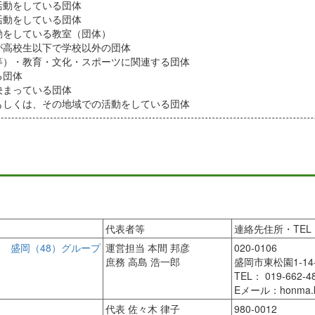
活動をしている団体
活動をしている団体
動をしている教室（団体）
が高校生以下で学校以外の団体
等）・教育・文化・スポーツに関連する団体
る団体
決まっている団体
もしくは、その地域での活動をしている団体
代表者等
連絡先住所・TEL
 盛岡（48）グループ
運営担当 本間 邦彦
020-0106
庶務 高島 浩一郎
盛岡市東松園1-14
TEL： 019-662-4
Eメール：honma.ku
代表 佐々木 律子
980-0012