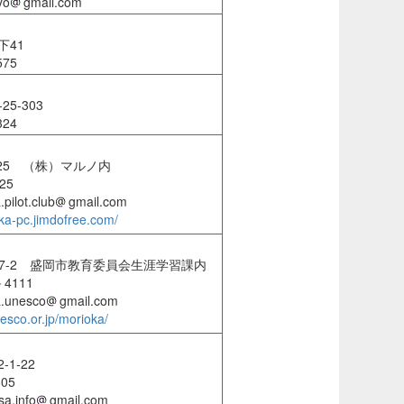
yo
gmail.com
下41
575
25-303
324
-25 （株）マルノ内
25
lot.club
gmail.com
oka-pc.jimdofree.com/
37-2 盛岡市教育委員会生涯学習課内
－4111
unesco
gmail.com
esco.or.jp/morioka/
1-22
805
a.info
gmail.com