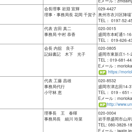
Eメール：zmdaih
会長理事 岩淵 宣輝
029-4427
理事・事務局長 花岡 千賀子
奥州市衣川区陣場
TEL： 0197-52-4
代表 吉田 真二
020-0015
事務局 中村 恭香
盛岡市本町通1-16-
TEL： 019-626-4
会長 内舘 良子
020-0805
記録書記 木下 光子
盛岡市東新庄1-1
TEL：019-681-44
Eメール：morioka.pi
https://mori
代表 工藤 昌雄
020-8532
事務局代行
盛岡市津志田14-
小守林 恵
TEL： 019－651
Eメール：morioka.
http://www.un
理事長 王 春暉
020-0004
事務局長 細川 玲菜
岩手県盛岡市山岸2-
TEL: 080-3828-1
Eメール：iwate.ies