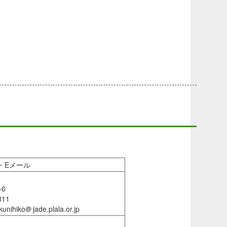
・Eメール
-6
811
nihiko
jade.plala.or.jp