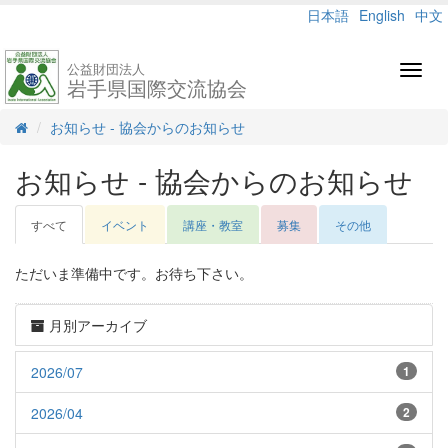
日本語
English
中文
公益財団法人
Toggl
岩手県国際交流協会
navig
お知らせ - 協会からのお知らせ
お知らせ - 協会からのお知らせ
すべて
イベント
講座・教室
募集
その他
ただいま準備中です。お待ち下さい。
月別アーカイブ
2026/07
1
2026/04
2