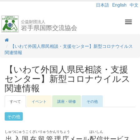
日本語
English
中文
公益財団法人
Toggl
岩手県国際交流協会
navig
【いわて外国人県民相談・支援センター】新型コロナウイルス
関連情報
【いわて外国人県民相談・支援
センター】新型コロナウイルス
関連情報
すべて
イベント
講座・研修
その他
その他
しゅつにゅうこくざいりゅうかんりちょう
はいしん
出入国在留管理庁
メール
配信
サービス