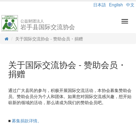
日本語
English
中文
公益财团法人
Toggl
岩手县国际交流协会
navig
关于国际交流协会 - 赞助会员・捐赠
关于国际交流协会 - 赞助会员・
捐赠
通过广大县民的参与，积极开展国际交流活动，本协会募集赞助会
员。赞助会员分为个人和团体。如果您对国际交流感兴趣，想开始
崭新的领域的活动，那么请成为我们的赞助会员吧。
■
募集捐款详情。